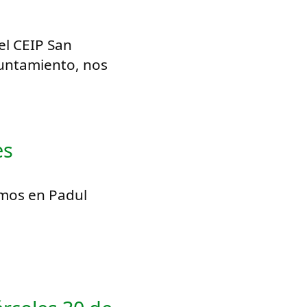
el CEIP San
yuntamiento, nos
es
emos en Padul
.