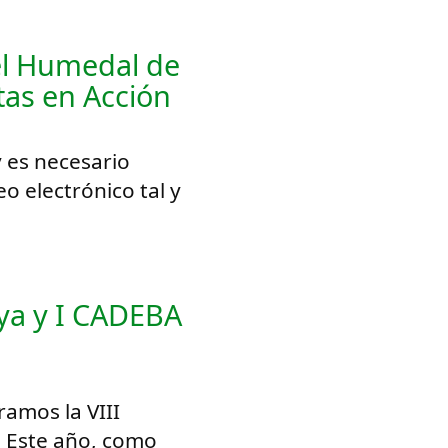
 el Humedal de
tas en Acción
y es necesario
eo electrónico tal y
aya y I CADEBA
amos la VIII
a. Este año, como