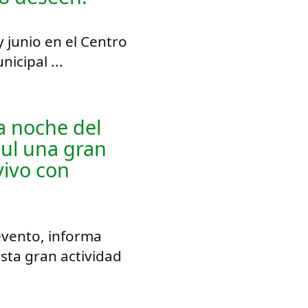
 junio en el Centro
icipal ...
la noche del
dul una gran
vivo con
evento, informa
esta gran actividad