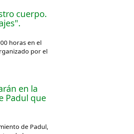
estro cuerpo.
jes".
:00 horas en el
rganizado por el
arán en la
de Padul que
miento de Padul,