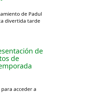
tamiento de Padul
a divertida tarde
resentación de
stos de
 temporada
s para acceder a