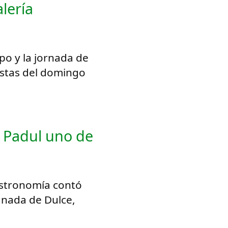
lería
po y la jornada de
istas del domingo
n Padul uno de
astronomía contó
anada de Dulce,