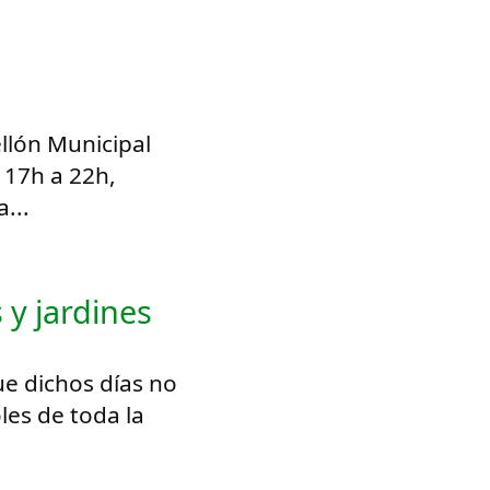
llón Municipal
 17h a 22h,
...
y jardines
ue dichos días no
les de toda la