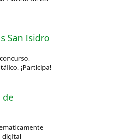
as San Isidro
l concurso.
lico. ¡Participa!
o de
elematicamente
 digital