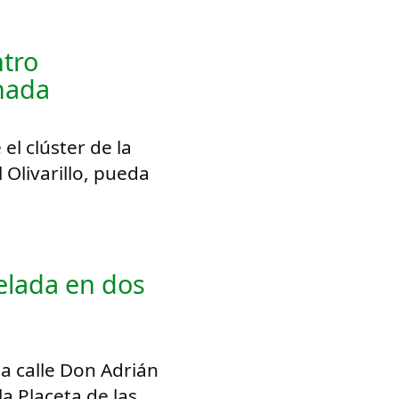
tro
nada
l clúster de la
 Olivarillo, pueda
delada en dos
a calle Don Adrián
la Placeta de las