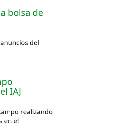
la bolsa de
 anuncios del
mpo
el IAJ
 campo realizando
 en el