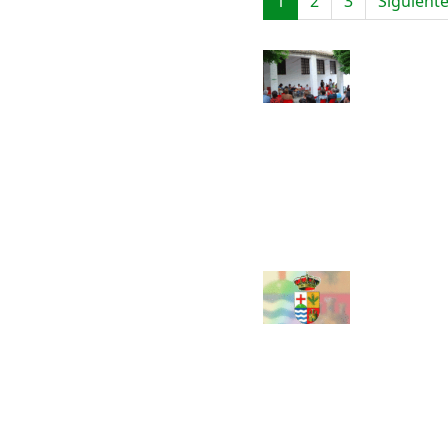
1
2
3
Siguient