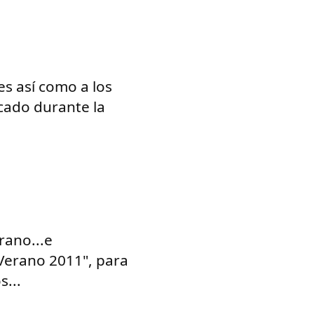
es así como a los
cado durante la
rano...e
Verano 2011", para
...