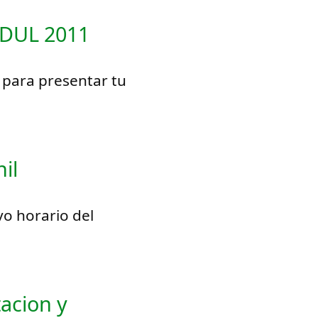
ADUL 2011
o para presentar tu
il
vo horario del
acion y