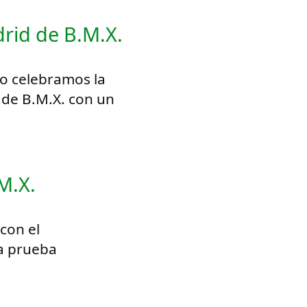
id de B.M.X.
o celebramos la
de B.M.X. con un
M.X.
con el
a prueba