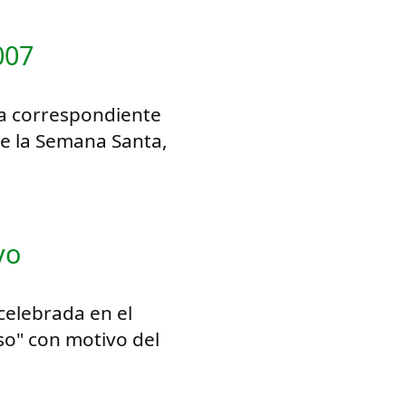
007
ma correspondiente
de la Semana Santa,
yo
 celebrada en el
o" con motivo del